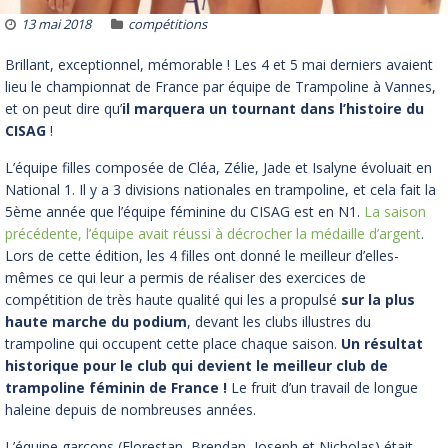
13 mai 2018
compétitions
Brillant, exceptionnel, mémorable ! Les 4 et 5 mai derniers avaient
lieu le championnat de France par équipe de Trampoline à Vannes,
et on peut dire qu’
il marquera un tournant dans l’histoire du
CISAG
!
L’équipe filles composée de Cléa, Zélie, Jade et Isalyne évoluait en
National 1. Il y a 3 divisions nationales en trampoline, et cela fait la
5ème année que l’équipe féminine du CISAG est en N1.
La saison
précédente, l’équipe avait réussi à décrocher la médaille d’argent
.
Lors de cette édition, les 4 filles ont donné le meilleur d’elles-
mêmes ce qui leur a permis de réaliser des exercices de
compétition de très haute qualité qui les a propulsé
sur la plus
haute marche du podium
, devant les clubs illustres du
trampoline qui occupent cette place chaque saison.
Un résultat
historique pour le club qui devient le meilleur club de
trampoline féminin de France !
Le fruit d’un travail de longue
haleine depuis de nombreuses années.
L’équipe garçons (Florestan, Brendan, Joseph et Nicholas) était