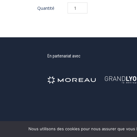
quantité
de
Sweat
vert
CISAG
En partenariat avec
Nous utilisons des cookies pour nous assurer que vous bé