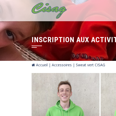
INSCRIPTION AUX ACTIVI
Accueil
|
Accessoires
| Sweat vert CISAG
by
Fmeaddons