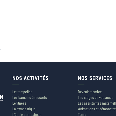
.
NOS ACTIVITÉS
NOS SERVICES
Le trampoline
Devenir membre
Les bambins à ressorts
Les stages de vacances
Le fitness
Les assistantes maternel
La gymnastique
Animations et démonstra
L’école acrobatique
Tarifs