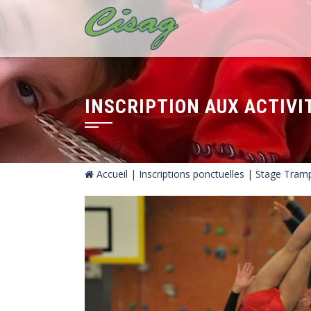
INSCRIPTION AUX ACTIVI
Accueil
|
Inscriptions ponctuelles
| Stage Tramp
by
Fmeaddons